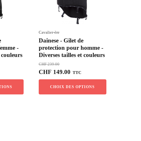
Cavalier-ère
e
Dainese - Gilet de
femme -
protection pour homme -
t couleurs
Diverses tailles et couleurs
CHF
239.00
Le
Le
CHF
149.00
TTC
prix
prix
l
initial
actuel
TIONS
CHOIX DES OPTIONS
était :
est :
49.00.
CHF 239.00.
CHF 149.00.