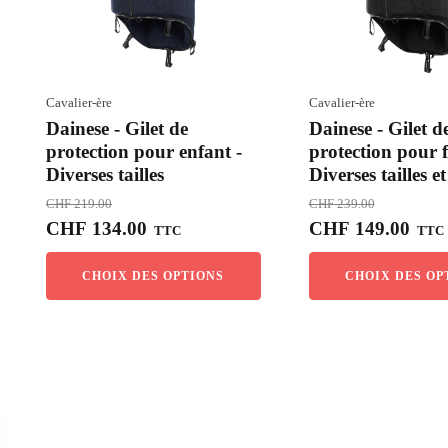
Cavalier-ère
Cavalier-ère
Dainese - Gilet de
Dainese - Gilet d
protection pour enfant -
protection pour 
Diverses tailles
Diverses tailles e
CHF
219.00
CHF
239.00
Le
Le
Le
Le
CHF
134.00
CHF
149.00
TTC
TTC
prix
prix
prix
prix
initial
actuel
initial
actue
CHOIX DES OPTIONS
CHOIX DES OP
était :
est :
était :
est :
CHF 219.00.
CHF 134.00.
CHF 239.00.
CHF 1