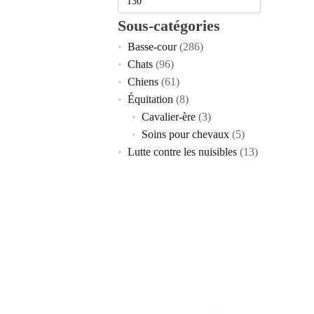
Sous-catégories
Prix
Prix
Basse-cour
(286)
min
max
Chats
(96)
Chiens
(61)
Équitation
(8)
Cavalier-ère
(3)
Soins pour chevaux
(5)
Lutte contre les nuisibles
(13)