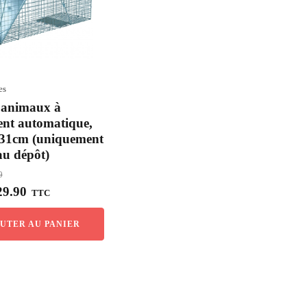
es
 animaux à
nt automatique,
31cm (uniquement
 au dépôt)
0
Le
9.90
TTC
prix
actuel
UTER AU PANIER
est :
00.
CHF 129.90.