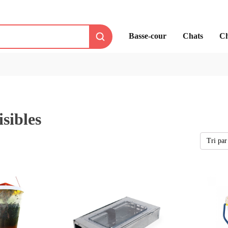
Basse-cour
Chats
Ch
isibles