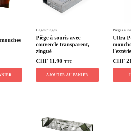
Cages pièges
Pièges à in
Piège à souris avec
Ultra P
à mouches
couvercle transparent,
mouche
zingué
l'extéri
CHF
11.90
CHF
21
TTC
ANIER
AJOUTER AU PANIER