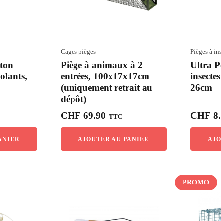
Cages pièges
Pièges à in
âton
Piège à animaux à 2
Ultra P
volants,
entrées, 100x17x17cm
insectes
(uniquement retrait au
26cm
dépôt)
CHF
69.90
CHF
8.
TTC
ANIER
AJOUTER AU PANIER
AJO
PROMO