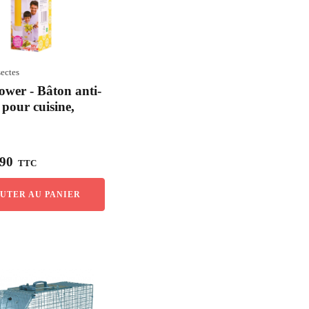
sectes
ower - Bâton anti-
 pour cuisine,
90
TTC
UTER AU PANIER