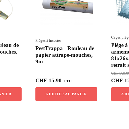
Cages pièg
Pièges à insectes
uleau de
Piège à
PestTrappa - Rouleau de
ouches,
armeme
papier attrape-mouches,
81x26x
9m
retrait
CHF
169.0
Le
CHF
15.90
CHF
12
TTC
prix
initial
ANIER
AJOUTER AU PANIER
AJO
était :
CHF 169.