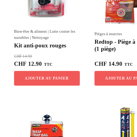
Bien-être & aliment
|
Lutte contre les
Pièges à insectes
nuisibles
|
Nettoyage
Redtop - Piège 
Kit anti-poux rouges
(1 piège)
CHF
14.90
Le
Le
CHF
12.90
CHF
14.90
TTC
TTC
prix
prix
initial
actuel
AJOUTER AU PANIER
AJOUTER AU P
était :
est :
CHF 14.90.
CHF 12.90.