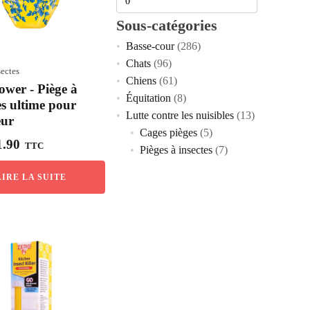
Sous-catégories
Prix
Prix
Basse-cour
(286)
min
max
Chats
(96)
sectes
Chiens
(61)
ower - Piège à
Équitation
(8)
s ultime pour
Lutte contre les nuisibles
(13)
eur
Cages pièges
(5)
.90
TTC
Pièges à insectes
(7)
LIRE LA SUITE