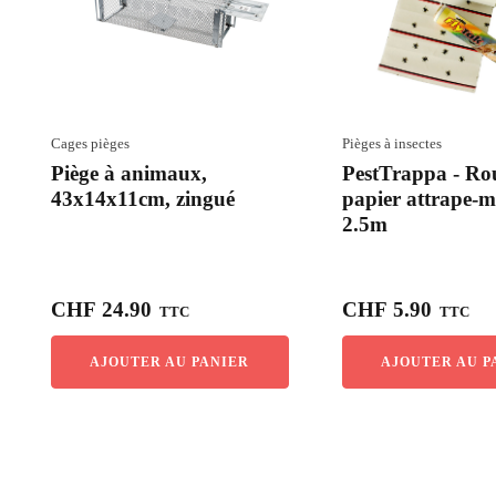
Cages pièges
Pièges à insectes
Piège à animaux,
PestTrappa - Ro
43x14x11cm, zingué
papier attrape-m
2.5m
CHF
24.90
CHF
5.90
TTC
TTC
AJOUTER AU PANIER
AJOUTER AU P