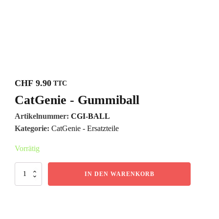
CHF
9.90
TTC
CatGenie - Gummiball
Artikelnummer:
CGI-BALL
Kategorie:
CatGenie - Ersatzteile
Vorrätig
CatGenie
IN DEN WARENKORB
-
Gummiball
Menge