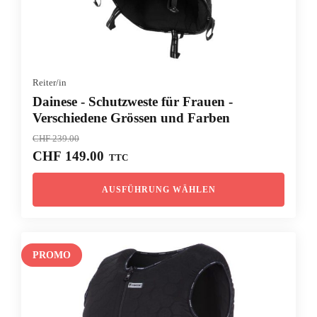
Reiter/in
Dainese - Schutzweste für Frauen -
Verschiedene Grössen und Farben
CHF
239.00
Ursprünglicher
Aktueller
CHF
149.00
TTC
Preis
Preis
war:
ist:
AUSFÜHRUNG WÄHLEN
CHF 239.00
CHF 149.00.
PROMO