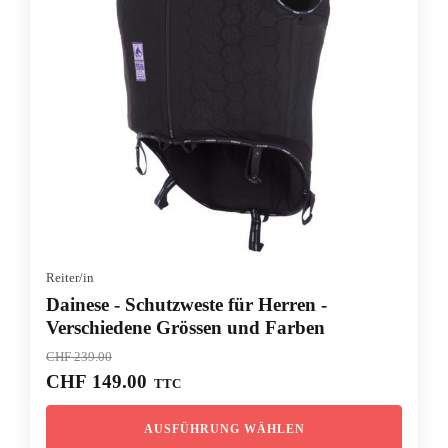
Reiter/in
Dainese - Schutzweste für Herren -
Verschiedene Grössen und Farben
CHF
239.00
Ursprünglicher
Aktueller
CHF
149.00
TTC
Preis
Preis
war:
ist:
AUSFÜHRUNG WÄHLEN