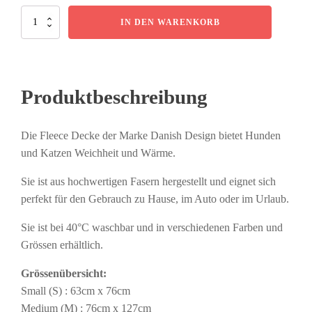
Danish
IN DEN WARENKORB
Design
-
Fleece
Decke
mit
Produktbeschreibung
Pfotenprint
-
Verschiedene
Die Fleece Decke der Marke Danish Design bietet Hunden
Grössen
und
und Katzen Weichheit und Wärme.
Farben
Menge
Sie ist aus hochwertigen Fasern hergestellt und eignet sich
perfekt für den Gebrauch zu Hause, im Auto oder im Urlaub.
Sie ist bei 40°C waschbar und in verschiedenen Farben und
Grössen erhältlich.
Grössenübersicht:
Small (S) : 63cm x 76cm
Medium (M) : 76cm x 127cm