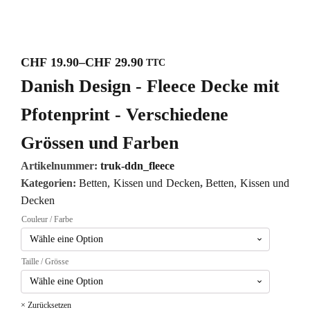
CHF
19.90
–
CHF
29.90
TTC
Preisspanne:
Danish Design - Fleece Decke mit
CHF 19.90
bis
Pfotenprint - Verschiedene
CHF 29.90
Grössen und Farben
Artikelnummer:
truk-ddn_fleece
Kategorien:
Betten, Kissen und Decken
,
Betten, Kissen und
Decken
Couleur / Farbe
Taille / Grösse
Zurücksetzen