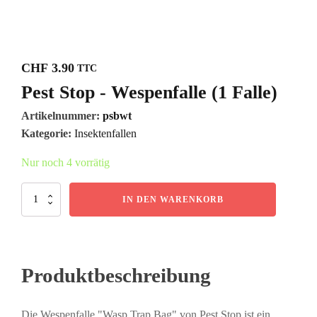
CHF
3.90
TTC
Pest Stop - Wespenfalle (1 Falle)
Artikelnummer:
psbwt
Kategorie:
Insektenfallen
Nur noch 4 vorrätig
Pest
IN DEN WARENKORB
Stop
-
Wespenfalle
(1
Falle)
Produktbeschreibung
Menge
Die Wespenfalle "Wasp Trap Bag" von Pest Stop ist ein