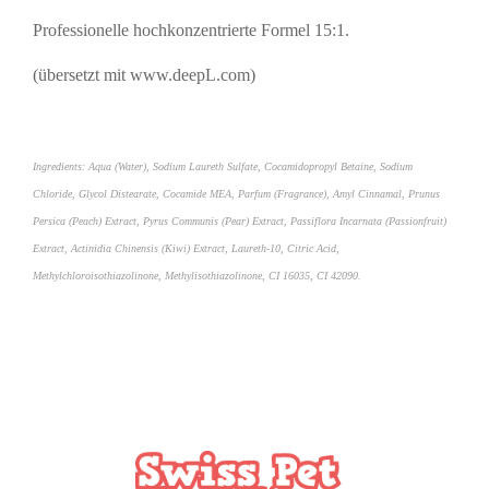
Professionelle hochkonzentrierte Formel 15:1.
(übersetzt mit www.deepL.com)
Ingredients: Aqua (Water), Sodium Laureth Sulfate, Cocamidopropyl Betaine, Sodium
Chloride, Glycol Distearate, Cocamide MEA, Parfum (Fragrance), Amyl Cinnamal, Prunus
Persica (Peach) Extract, Pyrus Communis (Pear) Extract, Passiflora Incarnata (Passionfruit)
Extract, Actinidia Chinensis (Kiwi) Extract, Laureth-10, Citric Acid,
Methylchloroisothiazolinone, Methylisothiazolinone, CI 16035, CI 42090.