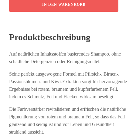
Wahl
IN DEN WARENKORB
Showman
-
Copper
tones/kupferfarbene
Töne
Produktbeschreibung
Shampoo
-
500ml
Auf natürlichen Inhaltsstoffen basierendes Shampoo, ohne
Menge
schädliche Detergenzien oder Reinigungsmittel.
Seine perfekt ausgewogene Formel mit Pfirsich-, Birnen-,
Passionsblumen- und Kiwi-Extrakten sorgt für hervorragende
Ergebnisse bei rotem, braunem und kupferfarbenem Fell,
indem es Schmutz, Fett und Flecken wirksam beseitigt.
Die Farbverstärker revitalisieren und erfrischen die natürliche
Pigmentierung von rotem und braunem Fell, so dass das Fell
glänzend und seidig ist und vor Leben und Gesundheit
strahlend aussieht.