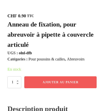
CHF
0.90
TTC
Anneau de fixation, pour
abreuvoir à pipette à couvercle
articulé
UGS :
olnl-dfb
Catégories :
Pour poussins & cailles
,
Abreuvoirs
En stock
quantité
AJOUTER AU PANIER
de
Anneau
de
fixation,
pour
Description produit
abreuvoir