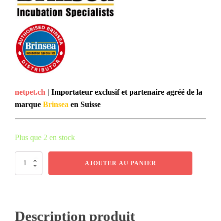
netpet.ch
| Importateur exclusif et partenaire agréé de la
marque
Brinsea
en Suisse
Plus que 2 en stock
quantité
AJOUTER AU PANIER
de
Brinsea
-
Blocs
d'évaporation
Description produit
pour