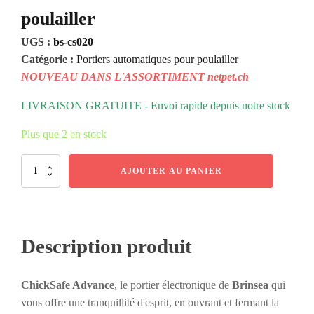
poulailler
UGS :
bs-cs020
Catégorie :
Portiers automatiques pour poulailler
NOUVEAU DANS L'ASSORTIMENT netpet.ch
LIVRAISON GRATUITE - Envoi rapide depuis notre stock
Plus que 2 en stock
quantité
AJOUTER AU PANIER
de
ChickSafe
Advance
de
Brinsea
Description produit
-
Portier
automatique
ChickSafe Advance
, le portier électronique de
Brinsea
qui
pour
poulailler
vous offre une tranquillité d'esprit, en ouvrant et fermant la