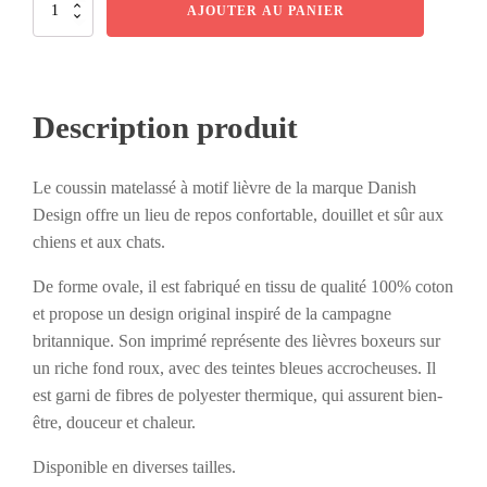
quantité
AJOUTER AU PANIER
de
Danish
Design
-
Coussin
Description produit
matelassé
à
motif
Le coussin matelassé à motif lièvre de la marque Danish
lièvre
-
Design offre un lieu de repos confortable, douillet et sûr aux
Diverses
chiens et aux chats.
tailles
De forme ovale, il est fabriqué en tissu de qualité 100% coton
et propose un design original inspiré de la campagne
britannique. Son imprimé représente des lièvres boxeurs sur
un riche fond roux, avec des teintes bleues accrocheuses. Il
est garni de fibres de polyester thermique, qui assurent bien-
être, douceur et chaleur.
Disponible en diverses tailles.