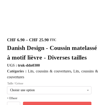
CHF
6.90
–
CHF
25.90
TTC
Plage
Danish Design - Coussin matelassé
de
prix :
à motif lièvre - Diverses tailles
CHF 6.90
UGS :
truk-ddn0300
à
Catégories :
Lits, coussins & couvertures
,
Lits, coussins &
CHF 25.90
couvertures
Taille / Grösse
Effacer