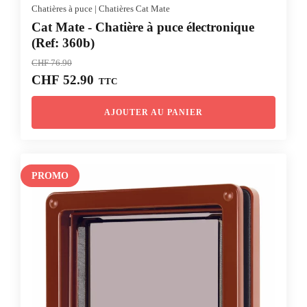
Chatières à puce
|
Chatières Cat Mate
Cat Mate - Chatière à puce électronique
(Ref: 360b)
CHF
76.90
Le
Le
CHF
52.90
TTC
prix
prix
initial
actuel
AJOUTER AU PANIER
était :
est :
CHF 76.90.
CHF 52.90.
PROMO