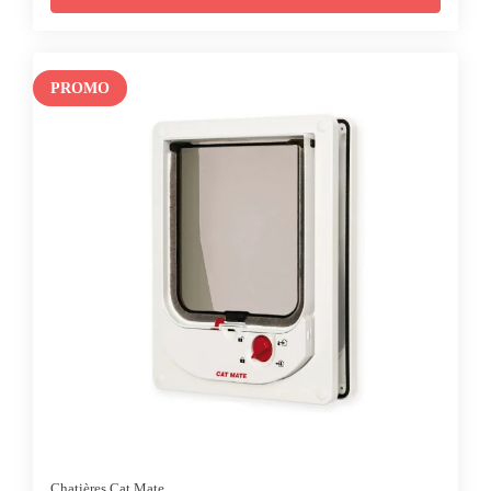
était :
est :
CHF 17.90.
CHF 12.90.
PROMO
Chatières Cat Mate