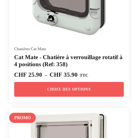
Chatières Cat Mate
Cat Mate - Chatière à verrouillage rotatif à
4 positions (Ref: 358)
Plage
CHF
25.90
CHF
35.90
–
TTC
de
prix :
CHOIX DES OPTIONS
CHF 25.90
à
CHF 35.90
PROMO