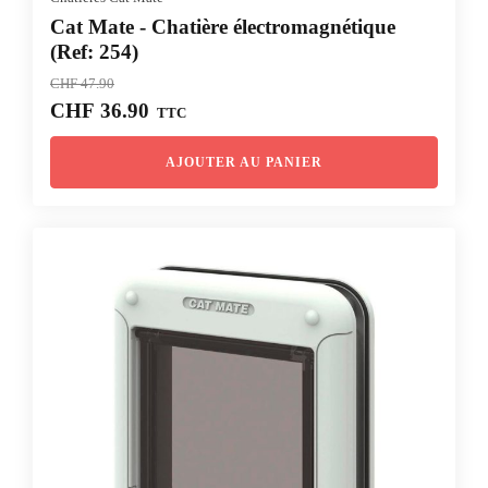
Cat Mate - Chatière électromagnétique
(Ref: 254)
CHF
47.90
Le
Le
CHF
36.90
TTC
prix
prix
initial
actuel
AJOUTER AU PANIER
était :
est :
CHF 47.90.
CHF 36.90.