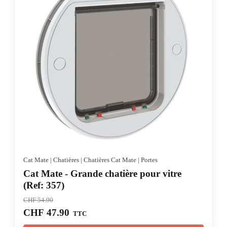
Cat Mate
|
Chatières
|
Chatières Cat Mate
|
Portes
Cat Mate - Grande chatière pour vitre
(Ref: 357)
CHF
54.90
Le
Le
CHF
47.90
TTC
prix
prix