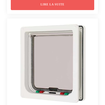
initial
actuel
LIRE LA SUITE
était :
est :
CHF 54.90.
CHF 47.90.