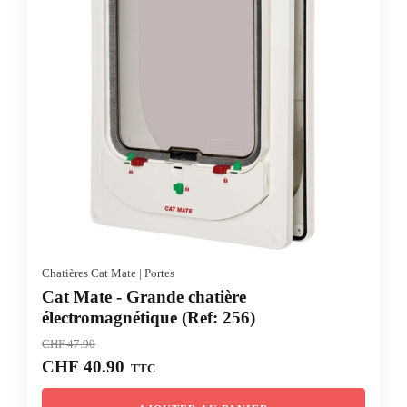
Chatières Cat Mate
|
Portes
Cat Mate - Grande chatière
électromagnétique (Ref: 256)
CHF
47.90
Le
Le
CHF
40.90
TTC
prix
prix