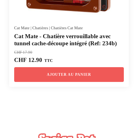
Cat Mate
|
Chatières
|
Chatières Cat Mate
Cat Mate - Chatière verrouillable avec
tunnel cache-découpe intégré (Ref: 234b)
CHF
17.90
Le
Le
CHF
12.90
TTC
prix
prix
initial
actuel
AJOUTER AU PANIER
était :
est :
CHF 17.90.
CHF 12.90.