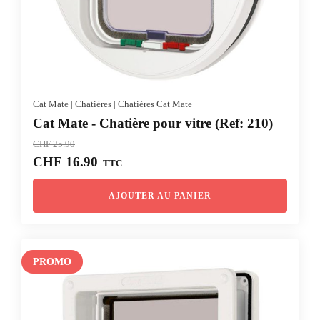
Cat Mate
|
Chatières
|
Chatières Cat Mate
Cat Mate - Chatière pour vitre (Ref: 210)
CHF
25.90
Le
Le
CHF
16.90
TTC
prix
prix
initial
actuel
AJOUTER AU PANIER
était :
est :
CHF 25.90.
CHF 16.90.
PROMO