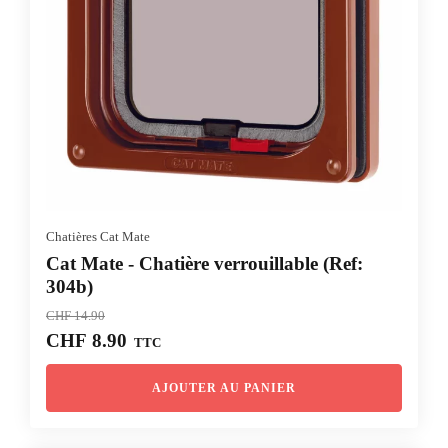
Chatières Cat Mate
Cat Mate - Chatière verrouillable (Ref:
304b)
CHF
14.90
Le
Le
CHF
8.90
TTC
prix
prix
initial
actuel
AJOUTER AU PANIER
était :
est :
CHF 14.90.
CHF 8.90.