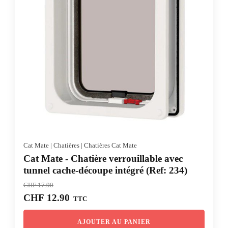
Cat Mate
|
Chatières
|
Chatières Cat Mate
Cat Mate - Chatière verrouillable avec
tunnel cache-découpe intégré (Ref: 234)
CHF
17.90
Le
Le
CHF
12.90
TTC
prix
prix
initial
actuel
AJOUTER AU PANIER