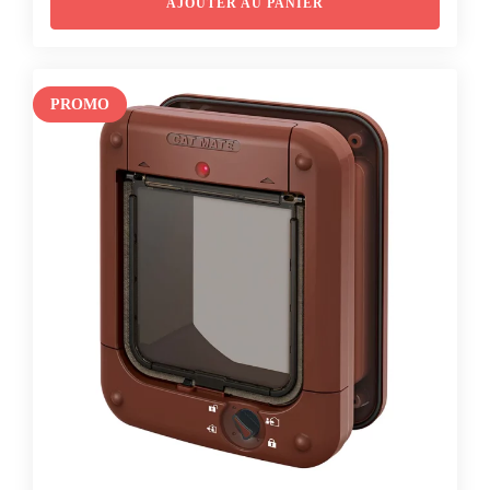
initial
actuel
AJOUTER AU PANIER
était :
est :
CHF 47.90.
CHF 40.90.
PROMO