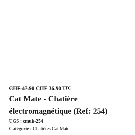
CHF
47.90
CHF
36.90
TTC
Le
Le
Cat Mate - Chatière
prix
prix
initial
actuel
électromagnétique (Ref: 254)
était :
est :
UGS :
cmuk-254
CHF 47.90.
CHF 36.90.
Catégorie :
Chatières Cat Mate