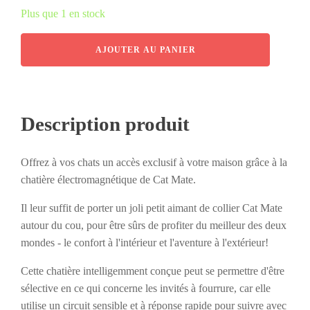
Plus que 1 en stock
quantité
AJOUTER AU PANIER
de
Cat
Mate
-
Chatière
Description produit
électromagnétique
(Ref:
254)
Offrez à vos chats un accès exclusif à votre maison grâce à la
chatière électromagnétique de Cat Mate.
Il leur suffit de porter un joli petit aimant de collier Cat Mate
autour du cou, pour être sûrs de profiter du meilleur des deux
mondes - le confort à l'intérieur et l'aventure à l'extérieur!
Cette chatière intelligemment conçue peut se permettre d'être
sélective en ce qui concerne les invités à fourrure, car elle
utilise un circuit sensible et à réponse rapide pour suivre avec